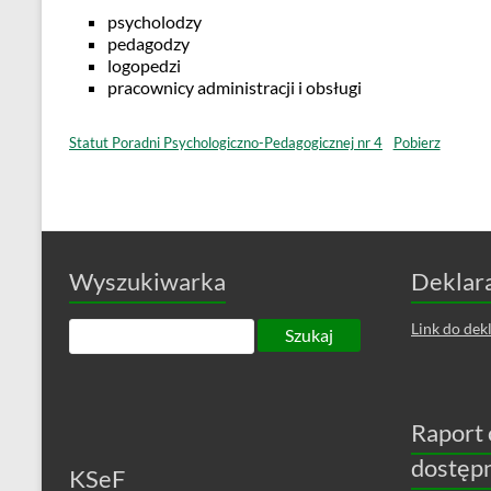
psycholodzy
pedagodzy
logopedzi
pracownicy administracji i obsługi
Statut Poradni Psychologiczno-Pedagogicznej nr 4
Pobierz
Wyszukiwarka
Deklara
Link do dekl
Raport 
dostęp
KSeF