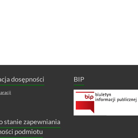
cja dosępności
BIP
aracji
o stanie zapewniania
ności podmiotu