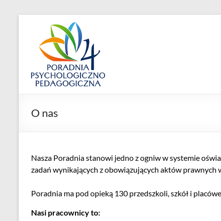
Skip
to
Poradnia
content
Psychologiczno-
Pedagogiczna
nr
4
O nas
ul.
Jemiołowa
59,
Nasza Poradnia stanowi jedno z ogniw w systemie oświaty
53-
zadań wynikających z obowiązujących aktów prawnych ws
426
Wrocław
Poradnia ma pod opieką 130 przedszkoli, szkół i placów
Nasi pracownicy to: