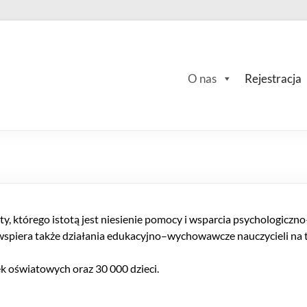
O nas
Rejestracja
, którego istotą jest niesienie pomocy i wsparcia psychologiczno–
piera także działania edukacyjno–wychowawcze nauczycieli na t
ek oświatowych oraz 30 000 dzieci.