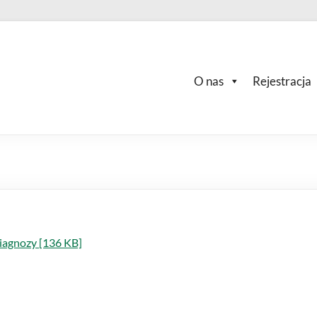
O nas
Rejestracja
diagnozy [136 KB]