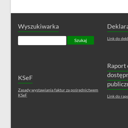
Wyszukiwarka
Deklara
Link do dekl
Raport 
dostęp
KSeF
public
Zasady wystawiania faktur za pośrednictwem
KSeF
Link do rap