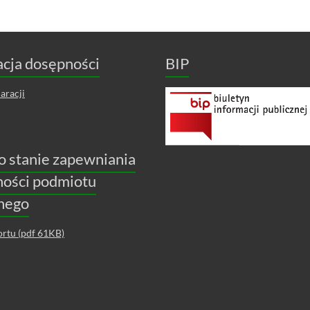
cja dosępności
BIP
aracji
o stanie zapewniania
ności podmiotu
znego
ortu (pdf 61KB)