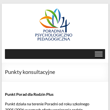
Skip
to
content
Poradnia
Psychologiczno-
Pedagogiczna
Punkty konsultacyjne
nr
4
ul.
Punkt Porad dla Rodzin Plus
Jemiołowa
Punkt działa na terenie Poradni od roku szkolnego
59,
2005/2006 w ramach oferty wspierania rodzin