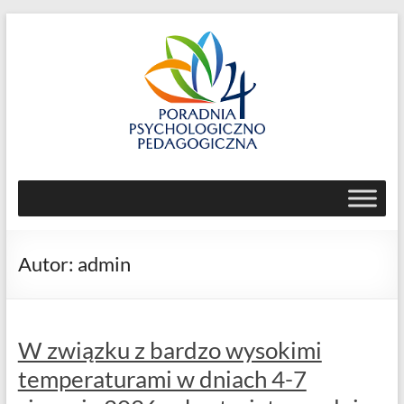
Skip
to
content
Poradnia
Psychologiczno-
Pedagogiczna
Autor:
admin
nr
4
ul.
W związku z bardzo wysokimi
Jemiołowa
temperaturami w dniach 4-7
59,