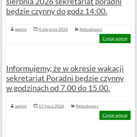
sierpnia 2026 sekretariat poradni
53-
426
będzie czynny do godz 14:00.
Wrocław
admin
4 sierpnia 2026
Aktualności
Czytaj więcej
Informujemy, że w okresie wakacji
sekretariat Poradni będzie czynny
w godzinach od 7.00 do 15.00.
admin
13 lipca 2026
Aktualności
Czytaj więcej