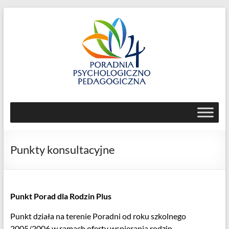
Skip
to
content
Poradnia
Psychologiczno-
Pedagogiczna
Punkty konsultacyjne
nr
4
ul.
Punkt Porad dla Rodzin Plus
Jemiołowa
Punkt działa na terenie Poradni od roku szkolnego
59,
2005/2006 w ramach oferty wspierania rodzin