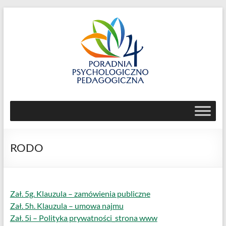
Skip
to
content
Poradnia
Psychologiczno-
Pedagogiczna
RODO
nr
4
ul.
Zał. 5g. Klauzula – zamówienia publiczne
Jemiołowa
Zał. 5h. Klauzula – umowa najmu
59,
Zał. 5i – Polityka prywatności_strona www