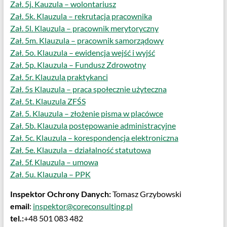
53-
Zał. 5j. Kauzula – wolontariusz
426
Zał. 5k. Klauzula – rekrutacja pracownika
Wrocław
Zał. 5l. Klauzula – pracownik merytoryczny
Zał. 5m. Klauzula – pracownik samorządowy
Zał. 5o. Klauzula – ewidencja wejść i wyjść
Zał. 5p. Klauzula – Fundusz Zdrowotny
Zał. 5r. Klauzula praktykanci
Zał. 5s Klauzula – praca społecznie użyteczna
Zał. 5t. Klauzula ZFŚS
Zał. 5. Klauzula – złożenie pisma w placówce
Zał. 5b. Klauzula postępowanie administracyjne
Zał. 5c. Klauzula – korespondencja elektroniczna
Zał. 5e. Klauzula – działalność statutowa
Zał. 5f. Klauzula – umowa
Zał. 5u. Klauzula – PPK
Inspektor Ochrony Danych:
Tomasz Grzybowski
email
:
inspektor@coreconsulting.pl
tel.:
+48 501 083 482