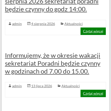
sierpnia 2026 sekretariat poradni
53-
426
będzie czynny do godz 14:00.
Wrocław
admin
4 sierpnia 2026
Aktualności
Czytaj więcej
Informujemy, że w okresie wakacji
sekretariat Poradni będzie czynny
w godzinach od 7.00 do 15.00.
admin
13 lipca 2026
Aktualności
Czytaj więcej