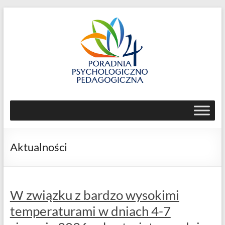
Skip
to
content
Poradnia
Psychologiczno-
Pedagogiczna
Aktualności
nr
4
ul.
W związku z bardzo wysokimi
Jemiołowa
temperaturami w dniach 4-7
59,